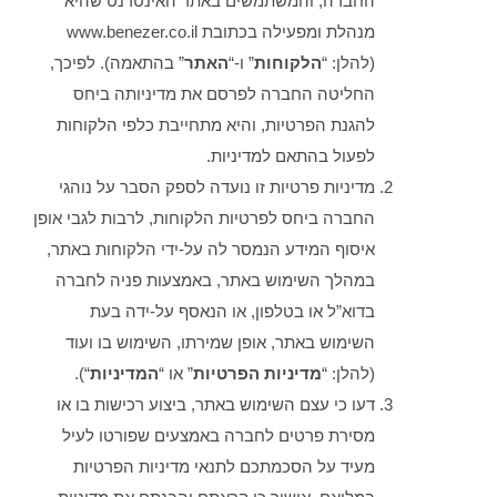
החברה, והמשתמשים באתר האינטרנט שהיא
מנהלת ומפעילה בכתובת www.benezer.co.il
(להלן: “
הלקוחות
” ו-“
האתר
” בהתאמה). לפיכך,
החליטה החברה לפרסם את מדיניותה ביחס
להגנת הפרטיות, והיא מתחייבת כלפי הלקוחות
לפעול בהתאם למדיניות.
מדיניות פרטיות זו נועדה לספק הסבר על נוהגי
החברה ביחס לפרטיות הלקוחות, לרבות לגבי אופן
איסוף המידע הנמסר לה על-ידי הלקוחות באתר,
במהלך השימוש באתר, באמצעות פניה לחברה
בדוא”ל או בטלפון, או הנאסף על-ידה בעת
השימוש באתר, אופן שמירתו, השימוש בו ועוד
(להלן: “
מדיניות
הפרטיות
” או “
המדיניות
“).
דעו כי עצם השימוש באתר, ביצוע רכישות בו או
מסירת פרטים לחברה באמצעים שפורטו לעיל
מעיד על הסכמתכם לתנאי מדיניות הפרטיות