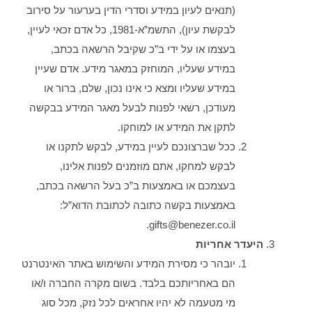
(תנאים לעיון במידע וסדרי הדין בערעור על סירוב
לבקשת עיון), התשמ”א-1981, כל אדם זכאי לעיין,
בעצמו או על ידי ב”כ שקיבל הרשאה בכתב,
במידע שעליו, המוחזק במאגר מידע. אדם שעיין
במידע שעליו ומצא כי אינו נכון, שלם, ברור או
מעודכן, רשאי לפנות לבעל מאגר המידע בבקשה
לתקן את המידע או למוחקו.
ככל שברצונכם לעיין במידע, לבקש לתקנו או
לבקש למחקו, אתם מוזמנים לפנות אלינו,
בעצמכם או באמצעות ב”כ בעל הרשאה בכתב,
באמצעות בקשה כתובה לכתובת הדוא”ל:
gifts@benezer.co.il.
היעדר אחריות
יובהר כי מסירת המידע והשימוש באתר האינטרנט
הם באחריותכם בלבד. בשום מקרה החברה ו/או
מי מטעמה לא יהיו אחראים לכל נזק, מכל סוג