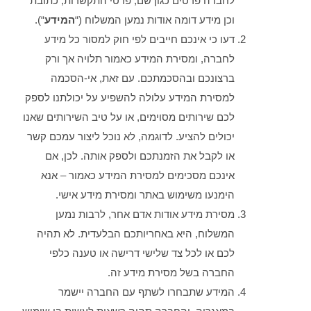
לחברה פרטים כגון שם, פרטי התקשרות, כתובת
וכן מידע דומה אודות נמען המשלוח (“
המידע
“).
דעו כי אינכם חייבים לפי חוק למסור כל מידע
לחברה, ומסירת המידע כאמור תלויה אך ורק
ברצונכם ובהסכמתכם. עם זאת, אי-הסכמה
למסירת המידע עלולה להשפיע על יכולתנו לספק
לכם שירותים מסוימים, או על טיב השירותים שאנו
יכולים להציע. לדוגמה, לא נוכל ליצור עמכם קשר
או לקבל את הזמנתכם ולספק אותה. לכן, אם
אינכם מסכימים למסירת המידע כאמור – אנא
הימנעו משימוש באתר ומסירת מידע אישי.
מסירת מידע אודות אדם אחר, לרבות נמען
המשלוח, היא באחריותכם הבלעדית. לא תהיה
לכם או לכל צד שלישי דרישה או טענה כלפי
החברה בשל מסירת מידע זה.
המידע שתבחרו לשתף עם החברה יישמר