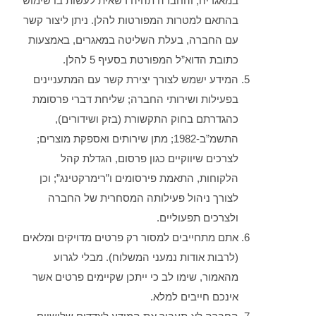
במאגריה, והחברה תהיה רשאית לעשות בו שימוש
בהתאם למטרות המפורטות להלן. ניתן ליצור קשר
עם החברה, בעלת השליטה במאגרים, באמצעות
כתובת הדוא”ל המפורטת בסעיף 5 להלן.
המידע ישמש לצורך יצירת קשר עם המתעניינים
בפעילות ושירותי החברה; שליחת דברי פרסומת
כהגדרתם בחוק התקשורת (בזק ושידורים),
התשמ”ב-1982; מתן שירותים ואספקת מוצרים;
לצרכים שיווקיים כגון פרסום, הגדלת קהל
הלקוחות, התאמת פירסומים ו”רימרקטינג”; וכן
לצורך ניהול פעילותה המסחרית של החברה
ולצרכים תפעוליים.
אתם מתחייבים למסור רק פרטים מדויקים ומלאים
(לרבות אודות נמעני המשלוח). מבלי לגרוע
מהאמור, שימו לב כי ייתכן שקיימים פרטים אשר
אינכם חייבים למלא.