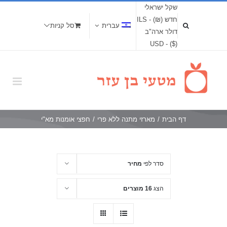
שקל ישראלי
חדש (₪) - ILS
עברית
סל קניות
דולר ארה"ב
($) - USD
דף הבית
/
מארזי מתנה ללא פרי
/
חפצי אומנות מא"י
סדר לפי
מחיר
הצג
16 מוצרים