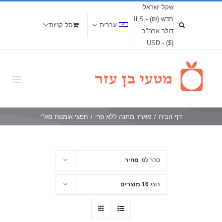
שקל ישראלי
חדש (₪) - ILS
עברית
סל קניות
דולר ארה"ב
($) - USD
דף הבית
/
מארזי מתנה ללא פרי
/
חפצי אומנות מא"י
סדר לפי
מחיר
הצג
16 מוצרים