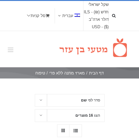
שקל ישראלי
חדש (₪) - ILS
עברית
סל קניות
דולר ארה"ב
($) - USD
דף הבית
/
מארזי מתנה ללא פרי
/
טיפוח
סדר לפי
שם
הצג
16 מוצרים