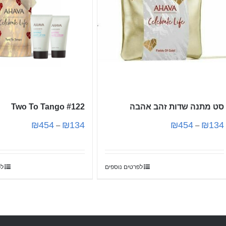
סט מתנה שדות זהב אהבה
Two To Tango #122
₪
454
₪
134
₪
454
₪
134
–
–
לפרטים נוספים
לפ