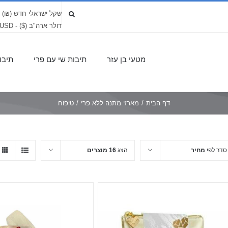
שקל ישראלי חדש (₪) - LS
דולר ארה"ב ($) - USD
מטעי בן עזר
תיבות שי עם פרי
תיבו
דף הבית
/
מארזי מתנה ללא פרי
/
טיפוח
סדר לפי
מחיר
הצג
16 מוצרים