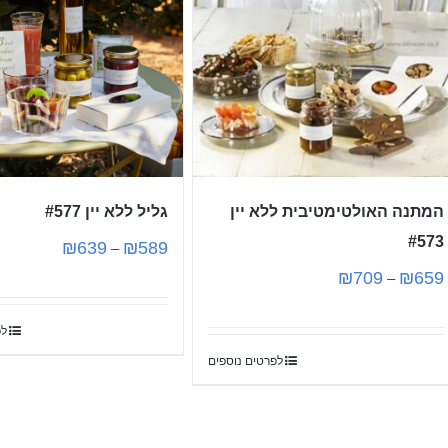
המתנה האולטימטיבית ללא יין
גליל ללא יין #577
#573
₪
639
₪
589
–
₪
709
₪
659
–
לפ
לפרטים נוספים