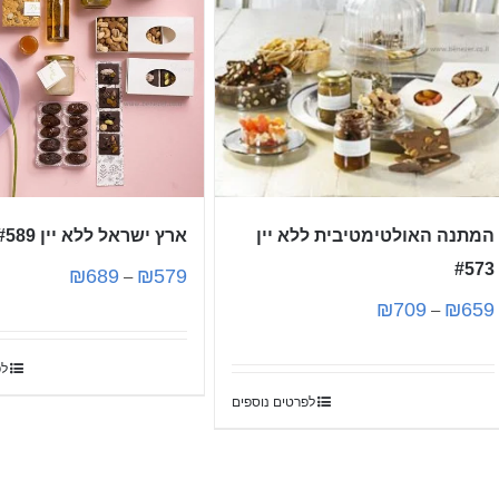
המתנה האולטימטיבית ללא יין
ארץ ישראל ללא יין #589
#573
₪
689
₪
579
–
₪
709
₪
659
–
לפ
לפרטים נוספים