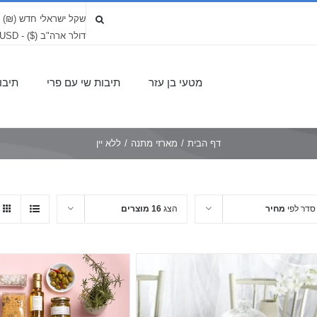
שקל ישראלי חדש (₪) - LS
דולר ארה"ב ($) - USD
מטעי בן עזר
תיבות שי עם פרי
תיבו
דף הבית
/
מארזי מתנה
/
ללא יין
סדר לפי
מחיר
הצג
16 מוצרים