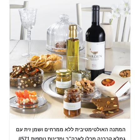
המתנה האולטימטיבית ללא ממרחים ושמן זית עם
גמלא קברנה מרלו לארה”ב ומדינות נוספות #571