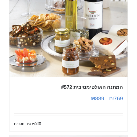
המתנה האולטימטיבית #572
₪
889
₪
769
–
לפרטים נוספים