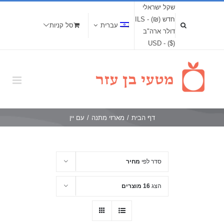
שקל ישראלי
חדש (₪) - ILS
עברית
סל קניות
דולר ארה"ב
($) - USD
דף הבית
/
מארזי מתנה
/
עם יין
סדר לפי
מחיר
הצג
16 מוצרים