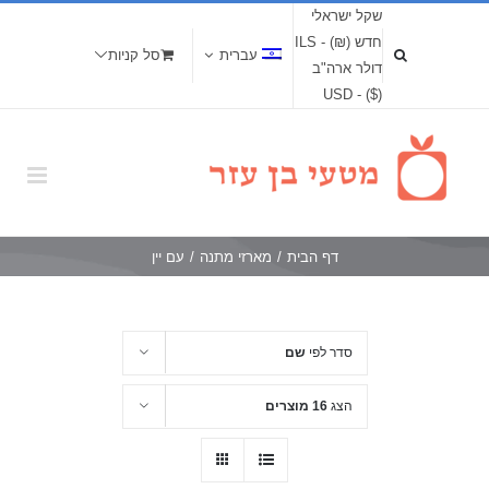
שקל ישראלי
חדש (₪) - ILS
עברית
סל קניות
דולר ארה"ב
($) - USD
דף הבית
/
מארזי מתנה
/
עם יין
סדר לפי
שם
הצג
16 מוצרים