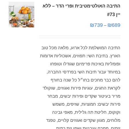
התיבה האולטימטיבית ופרי הדר – ללא
יין #73
₪
739
₪
689
–
התיבה המושלמת לכל ארוע, מלאה מכל טוב
הארץ. בתיבת השי: תפוזים, אשכוליות אדומות
ופומליות באיכות פרימיום שגודלו וטופחו
במיוחד עבור תיבות השי בפרדסי החברה,
להם כבר מחכים בחו״ל כל שנה בחורף
לקראת החגים, עוגיות פירות ואגוזים, שוקולד
מריר בעיטור שקדים ופירות יבשים, מבחר
פירות יבשים: חמוציות, שזיפים, משמש
וקוקוס, חליטת תה גלילית, מאפי גבינה
מלוחים, מגוון שקדים ואגוזים קלויים, טפנד
זיתים, ממרח עגבניות ושמן זית כתית