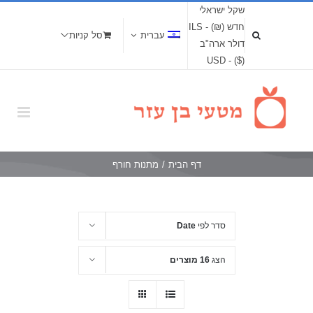
שקל ישראלי
חדש (₪) - ILS
עברית
סל קניות
דולר ארה"ב
($) - USD
דף הבית
/
מתנות חורף
סדר לפי
Date
הצג
16 מוצרים