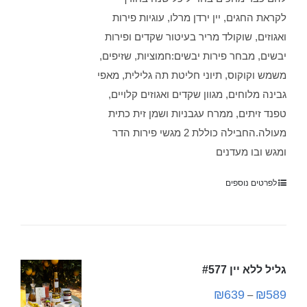
לקראת החגים, יין ירדן מרלו, עוגיות פירות
ואגוזים, שוקולד מריר בעיטור שקדים ופירות
יבשים, מבחר פירות יבשים:חמוציות, שזיפים,
משמש וקוקוס, תיוני חליטת תה גלילית, מאפי
גבינה מלוחים, מגוון שקדים ואגוזים קלויים,
טפנד זיתים, ממרח עגבניות ושמן זית כתית
מעולה.החבילה כוללת 2 מגשי פירות הדר
ומגש ובו מעדנים
לפרטים נוספים
גליל ללא יין #577
₪
639
₪
589
–