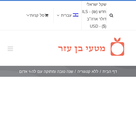
שקל ישראלי
חדש (₪) - ILS
עברית
סל קניות
דולר ארה"ב
($) - USD
דף הבית
/
ללא קטגוריה
/
שנה טובה ומתוקה עם לה-וי אדום