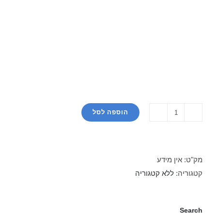
הוספה לסל
כמות
של
שנה
טובה
מק"ט:
אין מידע
ומתוקה
קטגוריה:
ללא קטגוריה
עם
לה-וי
Search
אדום