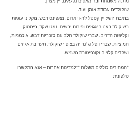
מתנה משמחת ובה מאפים נפלאים, יין מצוין,
שוקולדים עבודת אומן ועוד.
בתיבת השי: יין קסטל לה-וי אדום, מאפינס דבש, מקלוני עוגיות
בשוקולד בעטור אגוזים ופירות יבשים. נוגט שקד, פיסטוק
וקליפות הדרים. שברי שוקולד חלב עם סוכריות דבש. אוכמניות,
חמוציות, שברי וופל וג׳נדויה בציפוי שוקולד. תערובת אגוזים
ושקדים קלויים וקונפיטורת משמש.
*המחירים כוללים משלוח **למדינות אחרות – אנא התקשרו
טלפונית