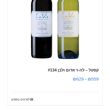
קסטל – לה-וי אדום ולבן #134
₪
629
₪
559
–
לפרטים נוספים