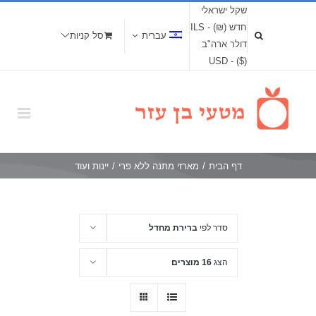
שקל ישראלי
חדש (₪) - ILS
עברית
סל קניות
דולר ארה"ב
($) - USD
דף הבית
/
מארזי מתנה ללא פרי
/
יינות ועוד
סדר לפי
ברירת מחדל
הצג
16 מוצרים