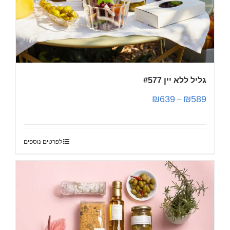
גליל ללא יין #577
₪
639
₪
589
–
לפרטים נוספים