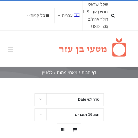
שקל ישראלי
חדש (₪) - ILS
עברית
סל קניות
דולר ארה"ב
($) - USD
דף הבית
/
מארזי מתנה
/
ללא יין
סדר לפי
Date
הצג
16 מוצרים