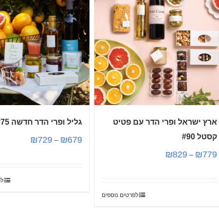
ארץ ישראל ופרי הדר עם פטיט
גליל ופרי הדר חדשה #75
קסטל #90
₪
729
₪
679
–
₪
829
₪
779
–
לפ
לפרטים נוספים