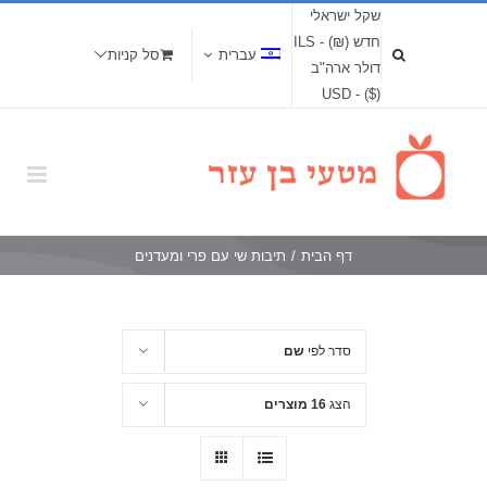
שקל ישראלי
חדש (₪) - ILS
עברית
סל קניות
דולר ארה"ב
($) - USD
דף הבית
/
תיבות שי עם פרי ומעדנים
סדר לפי
שם
הצג
16 מוצרים