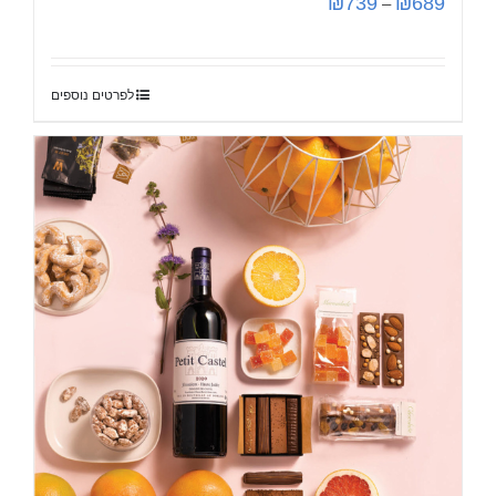
₪
739
₪
689
–
לפרטים נוספים