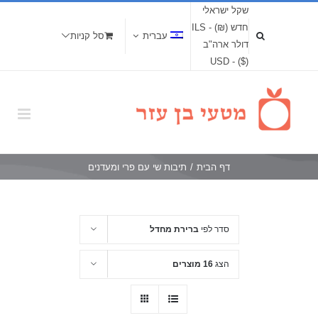
שקל ישראלי
חדש (₪) - ILS
עברית
סל קניות
דולר ארה"ב
($) - USD
דף הבית
/
תיבות שי עם פרי ומעדנים
סדר לפי
ברירת מחדל
הצג
16 מוצרים