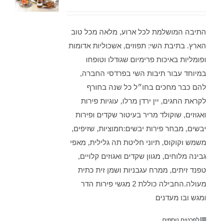
התיבה המושלמת לכל ארוע, מלאה מכל טוב
הארץ. בתיבת השי: תפוזים, אשכוליות אדומות
ופומליות באיכות פרימיום שגודלו וטופחו
במיוחד עבור תיבות השי בפרדסי החברה,
להם כבר מחכים בחו״ל כל שנה בחורף
לקראת החגים, יין ירדן מרלו, עוגיות פירות
ואגוזים, שוקולד מריר בעיטור שקדים ופירות
יבשים, מבחר פירות יבשים:חמוציות, שזיפים,
משמש וקוקוס, תיוני חליטת תה גלילית, מאפי
גבינה מלוחים, מגוון שקדים ואגוזים קלויים,
טפנד זיתים, ממרח עגבניות ושמן זית כתית
מעולה.החבילה כוללת 2 מגשי פירות הדר
ומגש ובו מעדנים
לפרטים נוספים