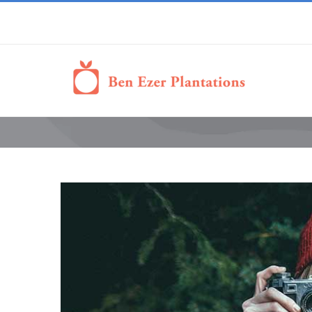
View
Larger
Image