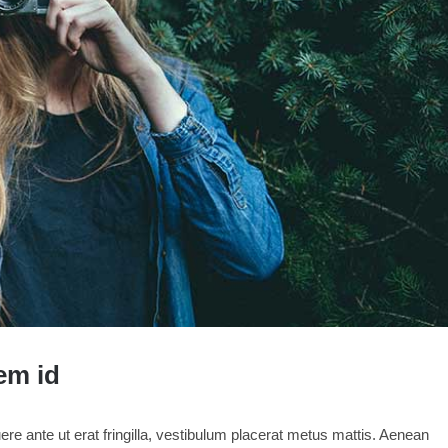
em id
ere ante ut erat fringilla, vestibulum placerat metus mattis. Aenean