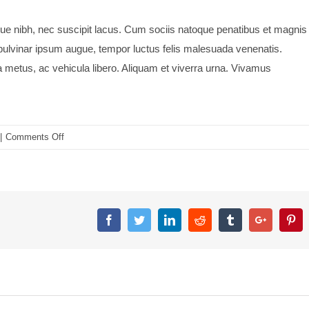
isque nibh, nec suscipit lacus. Cum sociis natoque penatibus et magnis
 pulvinar ipsum augue, tempor luctus felis malesuada venenatis.
a metus, ac vehicula libero. Aliquam et viverra urna. Vivamus
on
|
Comments Off
Nunc
fermint
nulla
eu
justo
Facebook
Twitter
Linkedin
Reddit
Tumblr
Google+
Pin
sem
id